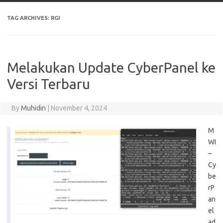
TAG ARCHIVES:
RGI
Melakukan Update CyberPanel ke
Versi Terbaru
By
Muhidin
|
November 4, 2024
M
WI
–
Cy
be
rP
an
el
ad