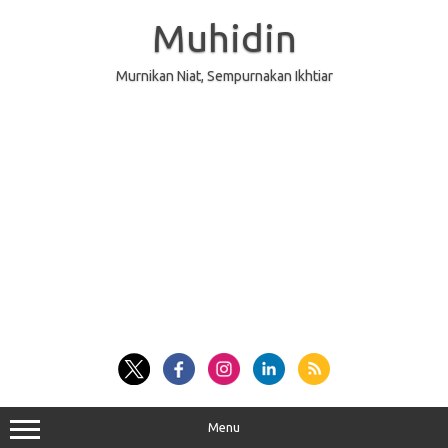
Skip
to
Muhidin
content
Murnikan Niat, Sempurnakan Ikhtiar
Menu