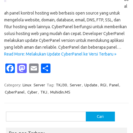
al
ah panel kontrol hosting web berbasis open source yang untuk
mengelola website, domain, database, email, DNS, FTP, SSL, dan
fitur hosting web lainnya. CyberPanel berfungsi untuk memberikan
solusi hosting web yang mudah dan cepat. Developer CyberPanel
melakukan update CyberPanel version untuk mendukung aplikasi
yang lebih aman dan reliable. CyberPanel dan beberapa panel…
Read More: Melakukan Update CyberPanel ke Versi Terbaru »
Fa
M
E
S
c
as
m
h
e
t
ail
ar
Category:
Linux
Server
Tag:
TKJ30
,
Server
,
Update
,
RGI
,
Panel
,
CyberPanel
,
Cyber
,
TKJ
,
Muhidin.MS
b
o
e
o
d
o
o
Cari
untuk:
k
n