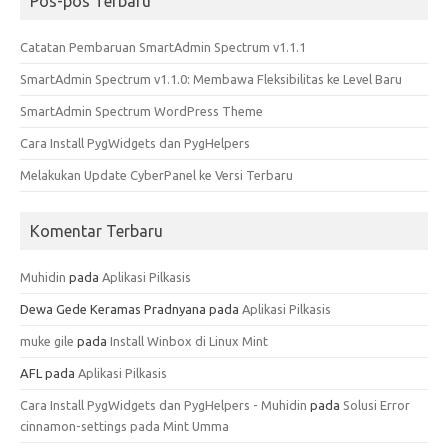
Pos-pos Terbaru
Catatan Pembaruan SmartAdmin Spectrum v1.1.1
SmartAdmin Spectrum v1.1.0: Membawa Fleksibilitas ke Level Baru
SmartAdmin Spectrum WordPress Theme
Cara Install PygWidgets dan PygHelpers
Melakukan Update CyberPanel ke Versi Terbaru
Komentar Terbaru
Muhidin
pada
Aplikasi Pilkasis
Dewa Gede Keramas Pradnyana
pada
Aplikasi Pilkasis
muke gile
pada
Install Winbox di Linux Mint
AFL
pada
Aplikasi Pilkasis
Cara Install PygWidgets dan PygHelpers - Muhidin
pada
Solusi Error
cinnamon-settings pada Mint Umma