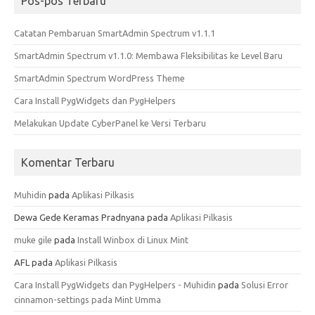
Pos-pos Terbaru
Catatan Pembaruan SmartAdmin Spectrum v1.1.1
SmartAdmin Spectrum v1.1.0: Membawa Fleksibilitas ke Level Baru
SmartAdmin Spectrum WordPress Theme
Cara Install PygWidgets dan PygHelpers
Melakukan Update CyberPanel ke Versi Terbaru
Komentar Terbaru
Muhidin
pada
Aplikasi Pilkasis
Dewa Gede Keramas Pradnyana
pada
Aplikasi Pilkasis
muke gile
pada
Install Winbox di Linux Mint
AFL
pada
Aplikasi Pilkasis
Cara Install PygWidgets dan PygHelpers - Muhidin
pada
Solusi Error
cinnamon-settings pada Mint Umma