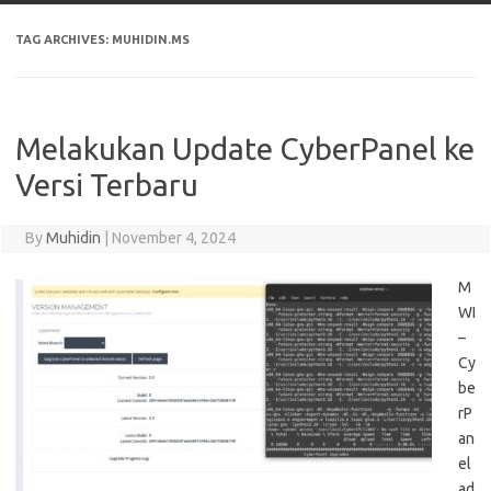
TAG ARCHIVES:
MUHIDIN.MS
Melakukan Update CyberPanel ke
Versi Terbaru
By
Muhidin
|
November 4, 2024
M
WI
–
Cy
be
rP
an
el
ad