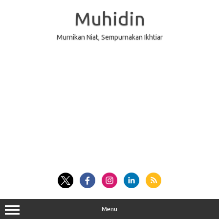
Skip
to
Muhidin
content
Murnikan Niat, Sempurnakan Ikhtiar
Menu