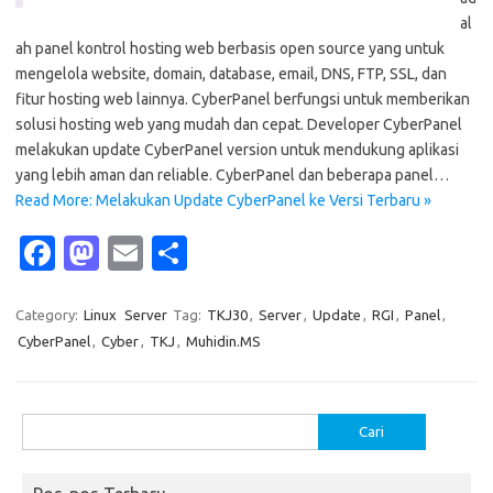
al
ah panel kontrol hosting web berbasis open source yang untuk
mengelola website, domain, database, email, DNS, FTP, SSL, dan
fitur hosting web lainnya. CyberPanel berfungsi untuk memberikan
solusi hosting web yang mudah dan cepat. Developer CyberPanel
melakukan update CyberPanel version untuk mendukung aplikasi
yang lebih aman dan reliable. CyberPanel dan beberapa panel…
Read More: Melakukan Update CyberPanel ke Versi Terbaru »
Fa
M
E
S
c
as
m
h
e
t
ail
ar
Category:
Linux
Server
Tag:
TKJ30
,
Server
,
Update
,
RGI
,
Panel
,
CyberPanel
,
Cyber
,
TKJ
,
Muhidin.MS
b
o
e
o
d
o
o
Cari
untuk:
k
n