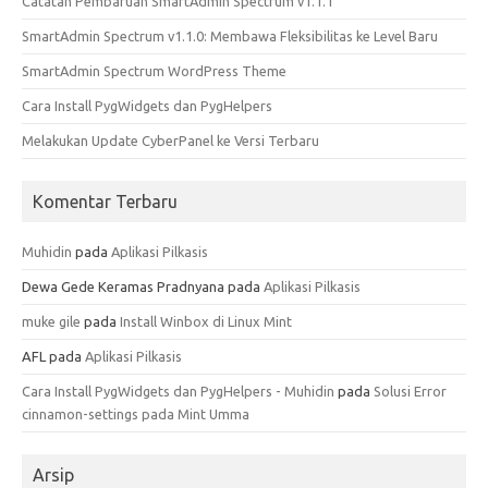
Catatan Pembaruan SmartAdmin Spectrum v1.1.1
SmartAdmin Spectrum v1.1.0: Membawa Fleksibilitas ke Level Baru
SmartAdmin Spectrum WordPress Theme
Cara Install PygWidgets dan PygHelpers
Melakukan Update CyberPanel ke Versi Terbaru
Komentar Terbaru
Muhidin
pada
Aplikasi Pilkasis
Dewa Gede Keramas Pradnyana
pada
Aplikasi Pilkasis
muke gile
pada
Install Winbox di Linux Mint
AFL
pada
Aplikasi Pilkasis
Cara Install PygWidgets dan PygHelpers - Muhidin
pada
Solusi Error
cinnamon-settings pada Mint Umma
Arsip