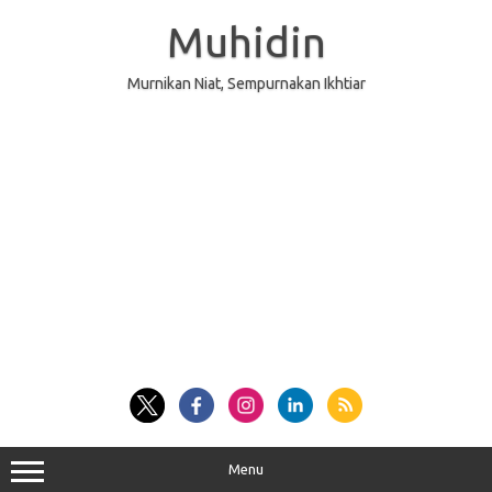
Skip
to
Muhidin
content
Murnikan Niat, Sempurnakan Ikhtiar
Menu