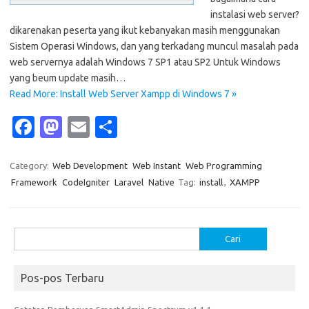
instalasi web server?
dikarenakan peserta yang ikut kebanyakan masih menggunakan
Sistem Operasi Windows, dan yang terkadang muncul masalah pada
web servernya adalah Windows 7 SP1 atau SP2 Untuk Windows
yang beum update masih…
Read More: Install Web Server Xampp di Windows 7 »
Fa
M
E
S
c
as
m
h
e
t
ail
ar
Category:
Web Development
Web Instant
Web Programming
Framework
CodeIgniter
Laravel
Native
Tag:
install
,
XAMPP
b
o
e
o
d
o
o
Cari
untuk:
k
n
Pos-pos Terbaru