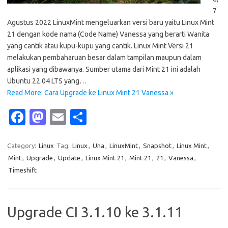
7
Agustus 2022 LinuxMint mengeluarkan versi baru yaitu Linux Mint
21 dengan kode nama (Code Name) Vanessa yang berarti Wanita
yang cantik atau kupu-kupu yang cantik. Linux Mint Versi 21
melakukan pembaharuan besar dalam tampilan maupun dalam
aplikasi yang dibawanya. Sumber utama dari Mint 21 ini adalah
Ubuntu 22.04 LTS yang…
Read More: Cara Upgrade ke Linux Mint 21 Vanessa »
Fa
M
E
S
c
as
m
h
e
t
ail
ar
Category:
Linux
Tag:
Linux
,
Una
,
LinuxMint
,
Snapshot
,
Linux Mint
,
Mint
,
Upgrade
,
Update
,
Linux Mint 21
,
Mint 21
,
21
,
Vanessa
,
b
o
e
Timeshift
o
d
o
o
Upgrade CI 3.1.10 ke 3.1.11
k
n