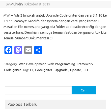
By
Muhidin
|
Oktober 8, 2019
MWI – Ada 2 langkah untuk Upgrade CodeIgniter dari versi 3.1.10 ke
3.1.11, caranya: Ganti folder system dengan versi yang terbaru
Masukan file mimes.php yang ada folder application/config dengan
versi terbaru. Demikian, semoga bermanfaat dan berguna untuk kita
semua. Sumber: Dokumentasi CI
Fa
M
E
S
c
as
m
h
e
t
ail
ar
Category:
Web Development
Web Programming
Framework
CodeIgniter
Tag:
CI
,
CodeIgniter
,
Upgrade
,
Update
,
CI3
b
o
e
o
d
o
o
Cari
untuk:
k
n
Pos-pos Terbaru