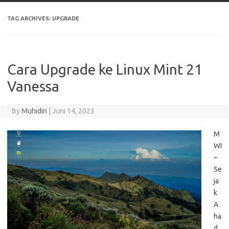
TAG ARCHIVES:
UPGRADE
Cara Upgrade ke Linux Mint 21
Vanessa
By
Muhidin
|
Juni 14, 2023
M
WI
–
Se
ja
k
A
ha
d,