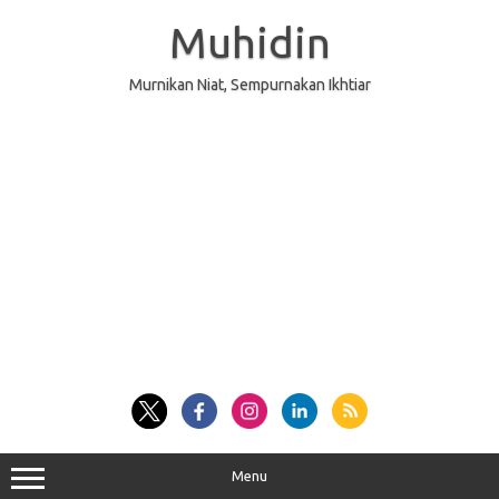
Skip
to
Muhidin
content
Murnikan Niat, Sempurnakan Ikhtiar
Menu