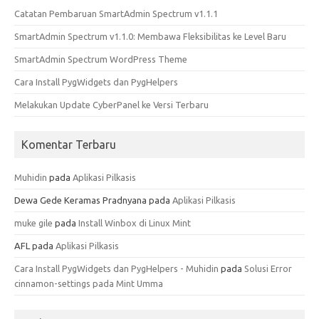
Catatan Pembaruan SmartAdmin Spectrum v1.1.1
SmartAdmin Spectrum v1.1.0: Membawa Fleksibilitas ke Level Baru
SmartAdmin Spectrum WordPress Theme
Cara Install PygWidgets dan PygHelpers
Melakukan Update CyberPanel ke Versi Terbaru
Komentar Terbaru
Muhidin
pada
Aplikasi Pilkasis
Dewa Gede Keramas Pradnyana
pada
Aplikasi Pilkasis
muke gile
pada
Install Winbox di Linux Mint
AFL
pada
Aplikasi Pilkasis
Cara Install PygWidgets dan PygHelpers - Muhidin
pada
Solusi Error
cinnamon-settings pada Mint Umma