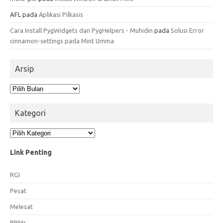
AFL
pada
Aplikasi Pilkasis
Cara Install PygWidgets dan PygHelpers - Muhidin
pada
Solusi Error
cinnamon-settings pada Mint Umma
Arsip
Arsip
Kategori
Kategori
Link Penting
RGI
Pesat
Melesat
BBMs