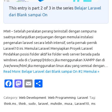
This entry is part 2 of 3 in the series
Belajar Laravel
dari Blank sampai On
MWI – Setelah peralatan perang terinstall dengan sempurna
saatnya melanjutkan perjuangan dengan memulai instalasi
pengenalan laravel secara lebih intensif, serta pernak-pernik
Laravel10 ini. Memulai Laravel Menyiapkan Proyek Laravel
Pindahkan posisi folder aktif ke folder web server berada pada
windows ada di c:\xampp\htdocs jika menggunakan XAMPP dan di
/var/www/html jika menggunakan linux atau yang semisal dengan…
Read More: Belajar Laravel dari Blank sampai On #2 Memulai »
Fa
M
E
S
c
as
m
h
e
t
ail
ar
Category:
Web Development
Web Programming
Laravel
Tag:
think.ms
,
think
,
sudo
,
laravel
,
muhidin
,
musa
,
Laravel10
,
ms
b
o
e