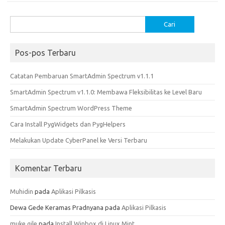
o
d
o
o
Cari
untuk:
k
n
Pos-pos Terbaru
Catatan Pembaruan SmartAdmin Spectrum v1.1.1
SmartAdmin Spectrum v1.1.0: Membawa Fleksibilitas ke Level Baru
SmartAdmin Spectrum WordPress Theme
Cara Install PygWidgets dan PygHelpers
Melakukan Update CyberPanel ke Versi Terbaru
Komentar Terbaru
Muhidin
pada
Aplikasi Pilkasis
Dewa Gede Keramas Pradnyana
pada
Aplikasi Pilkasis
muke gile
pada
Install Winbox di Linux Mint