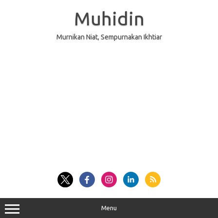
Skip
to
Muhidin
content
Murnikan Niat, Sempurnakan Ikhtiar
Menu