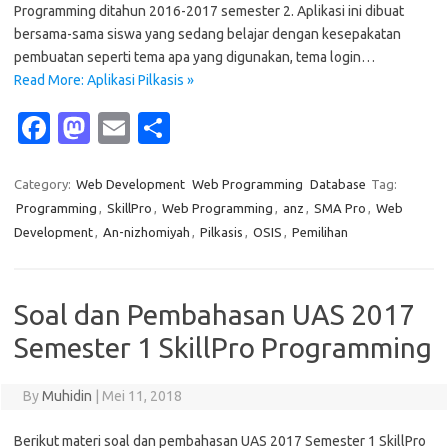
Programming ditahun 2016-2017 semester 2. Aplikasi ini dibuat
bersama-sama siswa yang sedang belajar dengan kesepakatan
pembuatan seperti tema apa yang digunakan, tema login…
Read More: Aplikasi Pilkasis »
Fa
M
E
S
c
as
m
h
e
t
ail
ar
Category:
Web Development
Web Programming
Database
Tag:
Programming
,
SkillPro
,
Web Programming
,
anz
,
SMA Pro
,
Web
b
o
e
Development
,
An-nizhomiyah
,
Pilkasis
,
OSIS
,
Pemilihan
o
d
o
o
Soal dan Pembahasan UAS 2017
k
n
Semester 1 SkillPro Programming
By
Muhidin
|
Mei 11, 2018
Berikut materi soal dan pembahasan UAS 2017 Semester 1 SkillPro