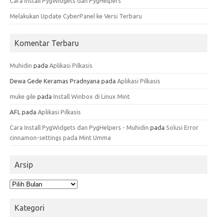
Cara Install PygWidgets dan PygHelpers
Melakukan Update CyberPanel ke Versi Terbaru
Komentar Terbaru
Muhidin
pada
Aplikasi Pilkasis
Dewa Gede Keramas Pradnyana
pada
Aplikasi Pilkasis
muke gile
pada
Install Winbox di Linux Mint
AFL
pada
Aplikasi Pilkasis
Cara Install PygWidgets dan PygHelpers - Muhidin
pada
Solusi Error
cinnamon-settings pada Mint Umma
Arsip
Arsip
Kategori