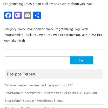
Programming kelas X dan XI di SMA Pro An-Nizhomiyah.. Soal:
Fa
M
E
S
c
as
m
h
e
t
ail
ar
Category:
Web Development
Web Programming
Tag:
Web
,
Programming
,
SkillPro
,
WebPro
,
Web Programming
,
anz
,
SMA Pro
,
b
o
e
An-nizhomiyah
o
d
o
o
Cari
k
n
untuk:
Pos-pos Terbaru
Catatan Pembaruan SmartAdmin Spectrum v1.1.1
SmartAdmin Spectrum v1.1.0: Membawa Fleksibilitas ke Level Baru
SmartAdmin Spectrum WordPress Theme