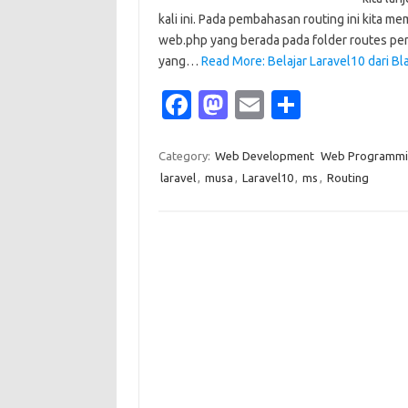
kali ini. Pada pembahasan routing ini kita 
web.php yang berada pada folder routes perh
yang…
Read More: Belajar Laravel10 dari B
Fa
M
E
S
c
as
m
h
e
t
ail
ar
Category:
Web Development
Web Programmi
laravel
,
musa
,
Laravel10
,
ms
,
Routing
b
o
e
o
d
o
o
k
n