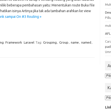
Muh
memiliki beberapa pembahasan yaitu: Menentukan route Buka file
atikan isinya Artinya jika tak ada tambahan arahkan ke view
Dew
lank sampai On #3 Routing »
Pilk
muk
AFL
Car
ng
Framework
Laravel
Tag:
Grouping
,
Group
,
name
,
named
,
pa
Um
A
Ars
K
Kat
Lin