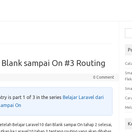
Cari
untu
P
i Blank sampai On #3 Routing
Cat
Sma
0 Comment
Flek
Sma
try is part 1 of 3 in the series
Belajar Laravel dari
Car
sampai On
Mel
K
telah Belajar Laravel10 dari Blank sampai On tahap 2 selesai,
jutkan ke Laravel10 tahap 3 tentang routing yang akan dibahas