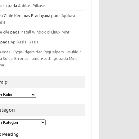
idin
pada
Aplikasi Pilkasis
a Gede Keramas Pradnyana
pada
Aplikasi
asis
e gile
pada
Install Winbox di Linux Mint
pada
Aplikasi Pilkasis
a Install PygWidgets dan PygHelpers - Muhidin
da
Solusi Error cinnamon-settings pada Mint
ma
rsip
ip
ategori
egori
k Penting