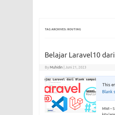
TAG ARCHIVES:
ROUTING
Belajar Laravel10 dar
By
Muhidin
|
Juni 21, 2023
This en
Blank 
MWI – Se
kita lan