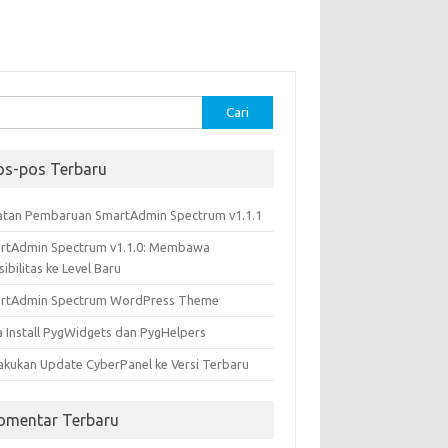
k:
os-pos Terbaru
atan Pembaruan SmartAdmin Spectrum v1.1.1
rtAdmin Spectrum v1.1.0: Membawa
sibilitas ke Level Baru
rtAdmin Spectrum WordPress Theme
a Install PygWidgets dan PygHelpers
akukan Update CyberPanel ke Versi Terbaru
omentar Terbaru