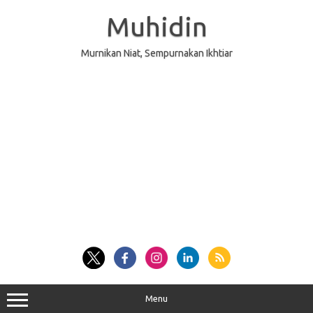
Skip
to
Muhidin
content
Murnikan Niat, Sempurnakan Ikhtiar
Menu