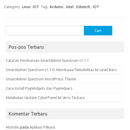
e
t
ail
ar
Category:
Linux
IOT
Tag:
Arduino
,
Intel
,
Edutech
,
IOT
b
o
e
o
d
Cari
o
o
untuk:
k
n
Pos-pos Terbaru
Catatan Pembaruan SmartAdmin Spectrum v1.1.1
SmartAdmin Spectrum v1.1.0: Membawa Fleksibilitas ke Level Baru
SmartAdmin Spectrum WordPress Theme
Cara Install PygWidgets dan PygHelpers
Melakukan Update CyberPanel ke Versi Terbaru
Komentar Terbaru
Muhidin
pada
Aplikasi Pilkasis