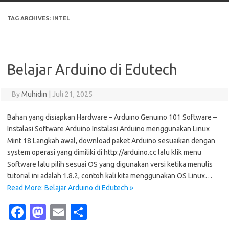
TAG ARCHIVES:
INTEL
Belajar Arduino di Edutech
By
Muhidin
|
Juli 21, 2025
Bahan yang disiapkan Hardware – Arduino Genuino 101 Software –
Instalasi Software Arduino Instalasi Arduino menggunakan Linux
Mint 18 Langkah awal, download paket Arduino sesuaikan dengan
system operasi yang dimiliki di http://arduino.cc lalu klik menu
Software lalu pilih sesuai OS yang digunakan versi ketika menulis
tutorial ini adalah 1.8.2, contoh kali kita menggunakan OS Linux…
Read More: Belajar Arduino di Edutech »
Fa
M
E
S
c
as
m
h