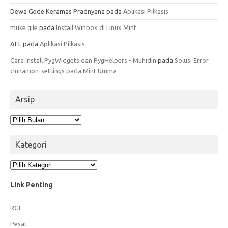
Dewa Gede Keramas Pradnyana
pada
Aplikasi Pilkasis
muke gile
pada
Install Winbox di Linux Mint
AFL
pada
Aplikasi Pilkasis
Cara Install PygWidgets dan PygHelpers - Muhidin
pada
Solusi Error
cinnamon-settings pada Mint Umma
Arsip
Arsip
Kategori
Kategori
Link Penting
RGI
Pesat