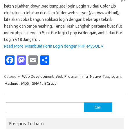
katan silahkan download template login Login 18 dari Color Lib
ekstrak dan letakan di dalam folder web server (/var/www/html),
kita akan coba bangun aplikasi login dengan beberapa teknik
hashing dan tanpa hashing. Tanpa Hash Langkah pertama buat file
index.php isi dengan Buat file login1.php isi dengan, ambil dari file
Login V18 Jangan…
Read More: Membuat Form Login dengan PHP-MySQL »
Fa
M
E
S
c
as
m
h
e
t
ail
ar
Category:
Web Development
Web Programming
Native
Tag:
Login
,
Hashing
,
MD5
,
SHA1
,
BCrypt
b
o
e
o
d
o
o
Cari
untuk:
k
n
Pos-pos Terbaru