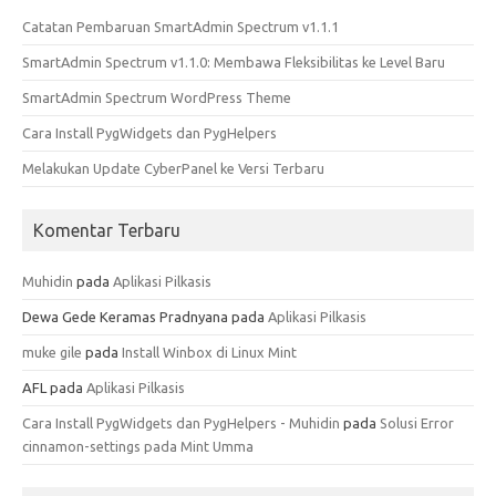
Catatan Pembaruan SmartAdmin Spectrum v1.1.1
SmartAdmin Spectrum v1.1.0: Membawa Fleksibilitas ke Level Baru
SmartAdmin Spectrum WordPress Theme
Cara Install PygWidgets dan PygHelpers
Melakukan Update CyberPanel ke Versi Terbaru
Komentar Terbaru
Muhidin
pada
Aplikasi Pilkasis
Dewa Gede Keramas Pradnyana
pada
Aplikasi Pilkasis
muke gile
pada
Install Winbox di Linux Mint
AFL
pada
Aplikasi Pilkasis
Cara Install PygWidgets dan PygHelpers - Muhidin
pada
Solusi Error
cinnamon-settings pada Mint Umma