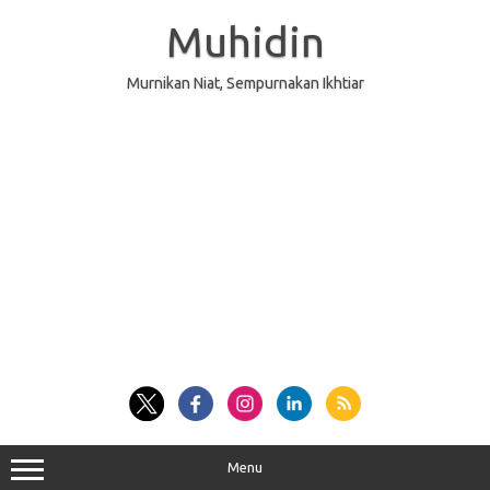
Skip
to
Muhidin
content
Murnikan Niat, Sempurnakan Ikhtiar
Menu