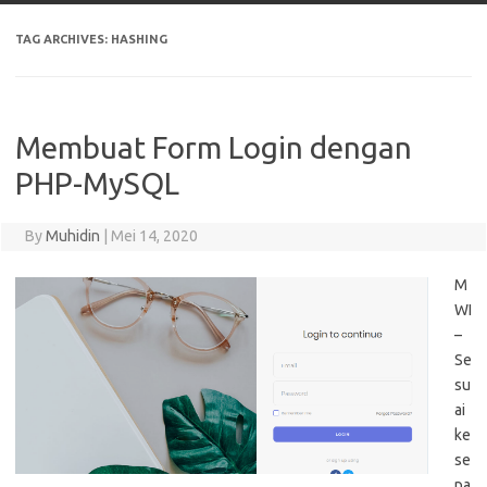
TAG ARCHIVES:
HASHING
Membuat Form Login dengan
PHP-MySQL
By
Muhidin
|
Mei 14, 2020
M
WI
–
Se
su
ai
ke
se
pa