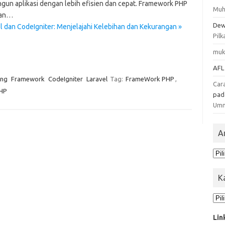
un aplikasi dengan lebih efisien dan cepat. Framework PHP
Muh
kan…
Dew
 dan CodeIgniter: Menjelajahi Kelebihan dan Kekurangan »
Pilk
muk
AFL
ng
Framework
CodeIgniter
Laravel
Tag:
FrameWork PHP
,
Car
HP
pa
Um
A
Ars
K
Kat
Lin