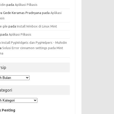
idin
pada
Aplikasi Pilkasis
a Gede Keramas Pradnyana
pada
Aplikasi
asis
e gile
pada
Install Winbox di Linux Mint
pada
Aplikasi Pilkasis
a Install PygWidgets dan PygHelpers - Muhidin
da
Solusi Error cinnamon-settings pada Mint
ma
rsip
ip
ategori
egori
k Penting