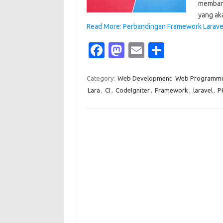
membang
yang a
Read More: Perbandingan Framework Laravel
Fa
M
E
S
c
as
m
h
e
t
ail
ar
Category:
Web Development
Web Programmi
Lara
,
CI
,
CodeIgniter
,
Framework
,
laravel
,
P
b
o
e
o
d
o
o
k
n