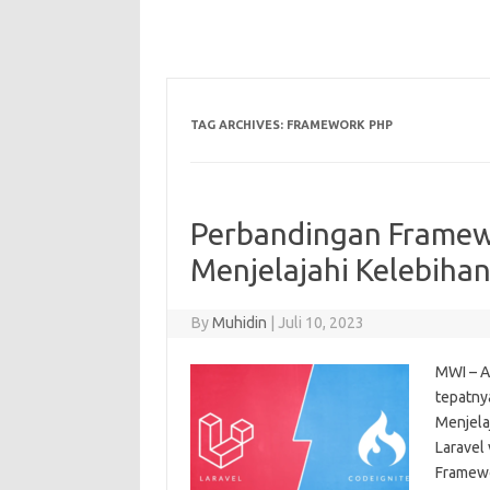
TAG ARCHIVES:
FRAMEWORK PHP
Perbandingan Framewo
Menjelajahi Kelebiha
By
Muhidin
|
Juli 10, 2023
MWI – Ar
tepatny
Menjela
Laravel 
Framewo