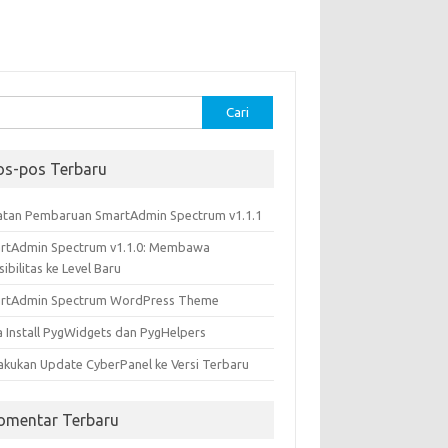
k:
os-pos Terbaru
atan Pembaruan SmartAdmin Spectrum v1.1.1
rtAdmin Spectrum v1.1.0: Membawa
sibilitas ke Level Baru
rtAdmin Spectrum WordPress Theme
a Install PygWidgets dan PygHelpers
akukan Update CyberPanel ke Versi Terbaru
omentar Terbaru