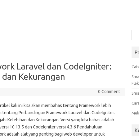
Cari
untu
P
rk Laravel dan CodeIgniter:
Cat
n dan Kekurangan
Sma
Flek
0 Comment
Sma
Car
tikel kali ini kita akan membahas tentang Framework lebih
a tentang Perbandingan Framework Laravel dan CodeIgniter:
Mel
jahi Kelebihan dan Kekurangan. Versi yang kita bahas adalah
versi 10.13.5 dan CodeIgniter versi 4.3.6 Pendahuluan
K
rk adalah alat yang penting bagi web developer untuk