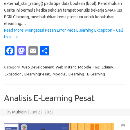
external_star_rating() pada tipe data boolean (bool). Pendahuluan
Cerita ini bermula ketika sekolah tempat penulis bekerja SMA Plus
PGRI Cibinong, membutuhkan tema premium untuk kebutuhan
elearning.…
Read More: Mengatasi Pesan Error Pada Elearning Exception – Call
to a… »
Fa
M
E
S
c
as
m
h
e
t
ail
ar
Category:
Web Development
Web Instant
Moodle
Tag:
Edumy
,
Exception
,
ElearningPesat
,
Moodle
,
Elearning
,
E-Learning
b
o
e
o
d
o
o
Analisis E-Learning Pesat
k
n
By
Muhidin
|
Juni 22, 2022
M