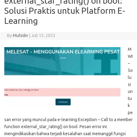
external_star_rating() on bool:
Solusi Praktis untuk Platform E-
Learning
By
Muhidin
|
Juli 13, 2023
M
WI
–
So
lu
si
un
tu
k
pe
san error yang muncul pada e-learning Exception – Call to a member
function external_star_rating() on bool. Pesan error ini
mengindikasikan bahwa terjadi kesalahan saat memanggil fungsi