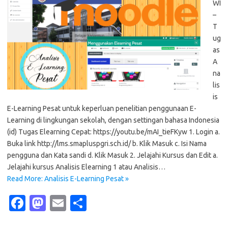
WI
–
T
ug
as
A
na
lis
is
E-Learning Pesat untuk keperluan penelitian penggunaan E-
Learning di lingkungan sekolah, dengan settingan bahasa Indonesia
(id) Tugas Elearning Cepat: https://youtu.be/mAI_tieFKyw 1. Login a.
Buka link http://lms.smapluspgri.sch.id/ b. Klik Masuk c. Isi Nama
pengguna dan Kata sandi d. Klik Masuk 2. Jelajahi Kursus dan Edit a.
Jelajahi kursus Analisis Elearning 1 atau Analisis…
Read More: Analisis E-Learning Pesat »
Fa
M
E
S
c
as
m
h