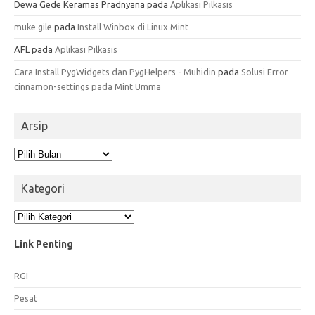
Dewa Gede Keramas Pradnyana
pada
Aplikasi Pilkasis
muke gile
pada
Install Winbox di Linux Mint
AFL
pada
Aplikasi Pilkasis
Cara Install PygWidgets dan PygHelpers - Muhidin
pada
Solusi Error
cinnamon-settings pada Mint Umma
Arsip
Arsip
Kategori
Kategori
Link Penting
RGI
Pesat