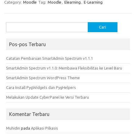
e
t
ail
ar
Category:
Moodle
Tag:
Moodle
,
Elearning
,
E-Learning
b
o
e
o
d
Cari
o
o
untuk:
k
n
Pos-pos Terbaru
Catatan Pembaruan SmartAdmin Spectrum v1.1.1
SmartAdmin Spectrum v1.1.0: Membawa Fleksibilitas ke Level Baru
SmartAdmin Spectrum WordPress Theme
Cara Install PygWidgets dan PygHelpers
Melakukan Update CyberPanel ke Versi Terbaru
Komentar Terbaru
Muhidin
pada
Aplikasi Pilkasis