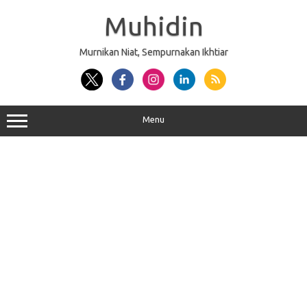
Skip
to
Muhidin
content
Murnikan Niat, Sempurnakan Ikhtiar
Menu