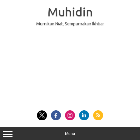
Skip
to
Muhidin
content
Murnikan Niat, Sempurnakan Ikhtiar
Menu