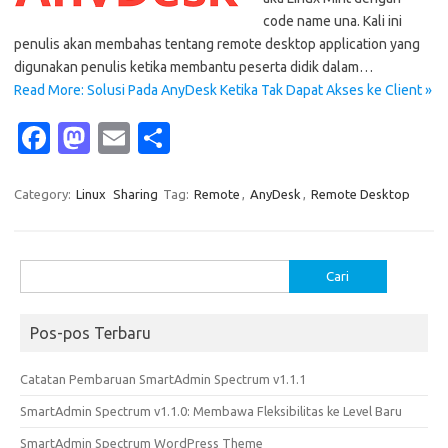
code name una. Kali ini
penulis akan membahas tentang remote desktop application yang
digunakan penulis ketika membantu peserta didik dalam…
Read More: Solusi Pada AnyDesk Ketika Tak Dapat Akses ke Client »
Fa
M
E
S
c
as
m
h
e
t
ail
ar
Category:
Linux
Sharing
Tag:
Remote
,
AnyDesk
,
Remote Desktop
b
o
e
o
d
Cari
o
o
untuk:
k
n
Pos-pos Terbaru
Catatan Pembaruan SmartAdmin Spectrum v1.1.1
SmartAdmin Spectrum v1.1.0: Membawa Fleksibilitas ke Level Baru
SmartAdmin Spectrum WordPress Theme