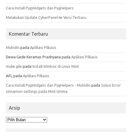
Cara Install PygWidgets dan PygHelpers
Melakukan Update CyberPanel ke Versi Terbaru
Komentar Terbaru
Muhidin
pada
Aplikasi Pilkasis
Dewa Gede Keramas Pradnyana
pada
Aplikasi Pilkasis
muke gile
pada
Install Winbox di Linux Mint
AFL
pada
Aplikasi Pilkasis
Cara Install PygWidgets dan PygHelpers - Muhidin
pada
Solusi Error
cinnamon-settings pada Mint Umma
Arsip
Arsip