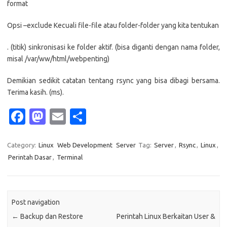
format
Opsi –exclude Kecuali file-file atau folder-folder yang kita tentukan
. (titik) sinkronisasi ke folder aktif. (bisa diganti dengan nama folder,
misal /var/ww/html/webpenting)
Demikian sedikit catatan tentang rsync yang bisa dibagi bersama.
Terima kasih. (ms).
Fa
M
E
S
c
as
m
h
e
t
ail
ar
Category:
Linux
Web Development
Server
Tag:
Server
,
Rsync
,
Linux
,
Perintah Dasar
,
Terminal
b
o
e
o
d
o
o
Post navigation
k
n
←
Backup dan Restore
Perintah Linux Berkaitan User &