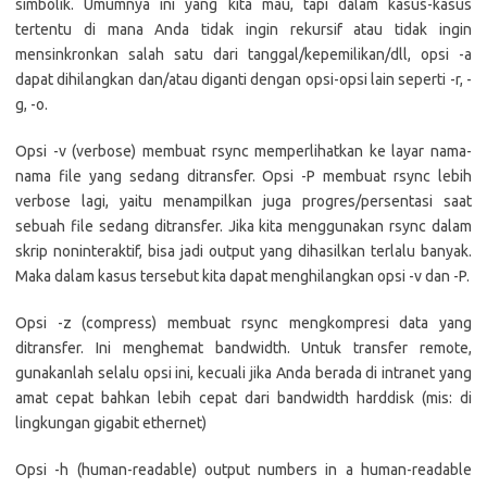
simbolik. Umumnya ini yang kita mau, tapi dalam kasus-kasus
tertentu di mana Anda tidak ingin rekursif atau tidak ingin
mensinkronkan salah satu dari tanggal/kepemilikan/dll, opsi -a
dapat dihilangkan dan/atau diganti dengan opsi-opsi lain seperti -r, -
g, -o.
Opsi -v (verbose) membuat rsync memperlihatkan ke layar nama-
nama file yang sedang ditransfer. Opsi -P membuat rsync lebih
verbose lagi, yaitu menampilkan juga progres/persentasi saat
sebuah file sedang ditransfer. Jika kita menggunakan rsync dalam
skrip noninteraktif, bisa jadi output yang dihasilkan terlalu banyak.
Maka dalam kasus tersebut kita dapat menghilangkan opsi -v dan -P.
Opsi -z (compress) membuat rsync mengkompresi data yang
ditransfer. Ini menghemat bandwidth. Untuk transfer remote,
gunakanlah selalu opsi ini, kecuali jika Anda berada di intranet yang
amat cepat bahkan lebih cepat dari bandwidth harddisk (mis: di
lingkungan gigabit ethernet)
Opsi -h (human-readable) output numbers in a human-readable