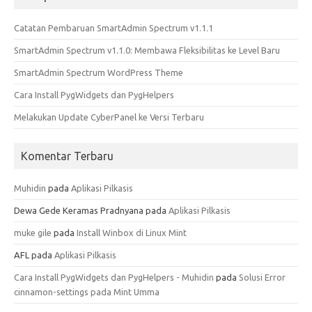
Catatan Pembaruan SmartAdmin Spectrum v1.1.1
SmartAdmin Spectrum v1.1.0: Membawa Fleksibilitas ke Level Baru
SmartAdmin Spectrum WordPress Theme
Cara Install PygWidgets dan PygHelpers
Melakukan Update CyberPanel ke Versi Terbaru
Komentar Terbaru
Muhidin
pada
Aplikasi Pilkasis
Dewa Gede Keramas Pradnyana
pada
Aplikasi Pilkasis
muke gile
pada
Install Winbox di Linux Mint
AFL
pada
Aplikasi Pilkasis
Cara Install PygWidgets dan PygHelpers - Muhidin
pada
Solusi Error
cinnamon-settings pada Mint Umma