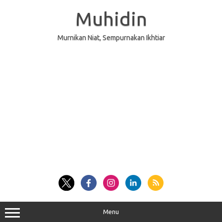
Skip
to
Muhidin
content
Murnikan Niat, Sempurnakan Ikhtiar
Menu