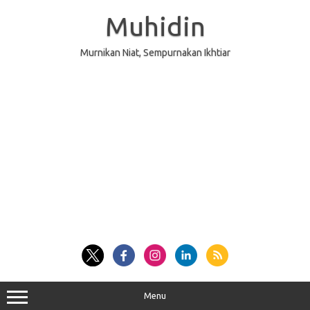
Skip
to
Muhidin
content
Murnikan Niat, Sempurnakan Ikhtiar
Menu