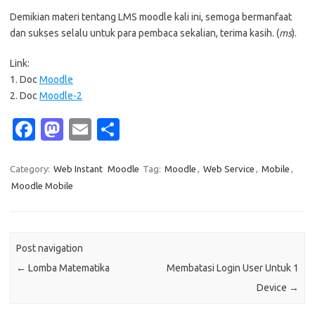
Demikian materi tentang LMS moodle kali ini, semoga bermanfaat
dan sukses selalu untuk para pembaca sekalian, terima kasih. (
ms
).
Link:
1. Doc
Moodle
2. Doc
Moodle-2
Fa
M
E
S
c
as
m
h
e
t
ail
ar
Category:
Web Instant
Moodle
Tag:
Moodle
,
Web Service
,
Mobile
,
Moodle Mobile
b
o
e
o
d
o
o
Post navigation
k
n
←
Lomba Matematika
Membatasi Login User Untuk 1
Device
→