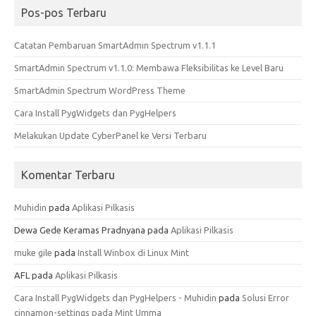
Pos-pos Terbaru
Catatan Pembaruan SmartAdmin Spectrum v1.1.1
SmartAdmin Spectrum v1.1.0: Membawa Fleksibilitas ke Level Baru
SmartAdmin Spectrum WordPress Theme
Cara Install PygWidgets dan PygHelpers
Melakukan Update CyberPanel ke Versi Terbaru
Komentar Terbaru
Muhidin
pada
Aplikasi Pilkasis
Dewa Gede Keramas Pradnyana
pada
Aplikasi Pilkasis
muke gile
pada
Install Winbox di Linux Mint
AFL
pada
Aplikasi Pilkasis
Cara Install PygWidgets dan PygHelpers - Muhidin
pada
Solusi Error
cinnamon-settings pada Mint Umma