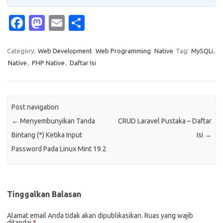
Fa
M
E
S
c
as
m
h
e
t
ail
ar
Category:
Web Development
Web Programming
Native
Tag:
MySQLi
,
Native
,
PHP Native
,
Daftar Isi
b
o
e
o
d
o
o
Post navigation
k
n
←
Menyembunyikan Tanda
CRUD Laravel Pustaka – Daftar
Bintang (*) Ketika Input
Isi
→
Password Pada Linux Mint 19.2
Tinggalkan Balasan
Alamat email Anda tidak akan dipublikasikan.
Ruas yang wajib
ditandai
*