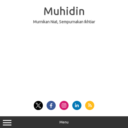
Skip
to
Muhidin
content
Murnikan Niat, Sempurnakan Ikhtiar
Menu