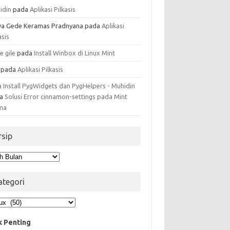
idin
pada
Aplikasi Pilkasis
a Gede Keramas Pradnyana
pada
Aplikasi
asis
e gile
pada
Install Winbox di Linux Mint
pada
Aplikasi Pilkasis
a Install PygWidgets dan PygHelpers - Muhidin
da
Solusi Error cinnamon-settings pada Mint
ma
rsip
ip
ategori
egori
k Penting