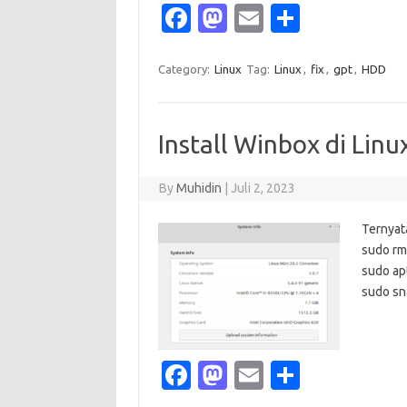
Fa
M
E
S
c
as
m
h
e
t
ail
ar
Category:
Linux
Tag:
Linux
,
fix
,
gpt
,
HDD
b
o
e
o
d
Install Winbox di Linu
o
o
k
n
By
Muhidin
|
Juli 2, 2023
Ternyat
sudo rm
sudo apt
sudo sn
Fa
M
E
S
c
as
m
h