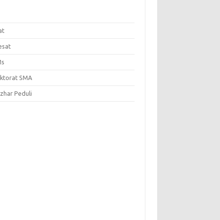
at
esat
Ms
ektorat SMA
Azhar Peduli