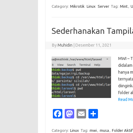
e
t
ail
ar
Category:
Mikrotik
Linux
Server
Tag:
Mint
,
b
o
e
o
d
Sederhanakan Tampila
o
o
k
n
By
Muhidin
|
Desember 11, 2021
MWI – T
didalam 
hanya me
ternyata
diingin
folder a
Read Mo
Fa
M
E
S
c
as
m
h
e
t
ail
ar
Category:
Linux
Tag:
mwi
,
musa
,
Folder Aktif