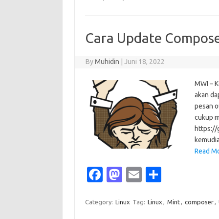
b
o
e
o
d
o
o
Cara Update Compose
k
n
By
Muhidin
|
Juni 18, 2022
MWI – Ke
akan da
pesan o
cukup m
https:/
kemudia
Read Mo
Fa
M
E
S
c
as
m
h
e
t
ail
ar
Category:
Linux
Tag:
Linux
,
Mint
,
composer
,