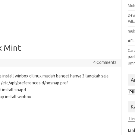
Muh
Dew
Pilk
muk
AFL
x Mint
Car
pa
4 Comments
Um
a install winbox dilinux mudah banget hanya 3 langkah saja
A
 /etc/apt/preferences.d/nosnap.pref
 install snapd
Ars
ap install winbox
K
Kat
Lin