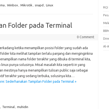
Uma
,
Winbox
,
Mikrotik
,
snapd
,
Linux
RGI
Pes
Mel
n Folder pada Terminal
BB
0 Comment
Dir
Al-
erkadang ketika menampilkan posisi folder yang sudah ada
folder kita melihat tampilan terlalu panjang dan menginginkna
nampilkan nama folder terakhir yang dibuka di terminal kita,
 linux punya solusinya. Misal masalah kita seperti in yang
kan mestinya hanya menampilkan tulisan public saja sebagai
ktif terakhir yang sedang terbuka, solusinya kita…
re: Sederhanakan Tampilan Folder pada Terminal »
,
Terminal
,
muhidin