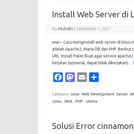
b
o
e
o
d
Install Web Server di
o
o
k
n
By
Muhidin
|
September 1, 2021
mwi – Cara menginstall web server di linux m
adalah Apache2, Maria DB dan PHP. Berikut car
URL. Install Paket Buat agar service apache2
berjalan (opsional, dapat tidak dikerjakan)…
Fa
M
E
S
c
as
m
h
e
t
ail
ar
Category:
Linux
Web Development
Server
W
Linux
,
Mint
,
PHP
,
Umma
b
o
e
o
d
o
o
Solusi Error cinnamo