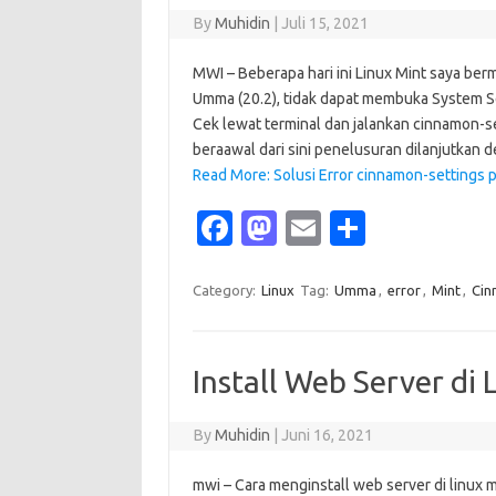
k
n
By
Muhidin
|
Juli 15, 2021
MWI – Beberapa hari ini Linux Mint saya berma
Umma (20.2), tidak dapat membuka System S
Cek lewat terminal dan jalankan cinnamon-s
beraawal dari sini penelusuran dilanjutkan
Read More: Solusi Error cinnamon-settings
Fa
M
E
S
c
as
m
h
e
t
ail
ar
Category:
Linux
Tag:
Umma
,
error
,
Mint
,
Cin
b
o
e
o
d
Install Web Server di 
o
o
k
n
By
Muhidin
|
Juni 16, 2021
mwi – Cara menginstall web server di linux m