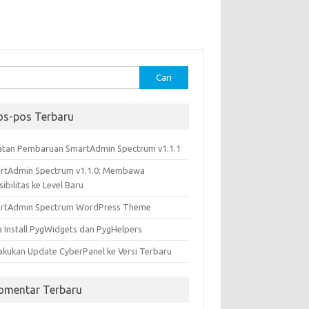
k:
os-pos Terbaru
atan Pembaruan SmartAdmin Spectrum v1.1.1
rtAdmin Spectrum v1.1.0: Membawa
sibilitas ke Level Baru
rtAdmin Spectrum WordPress Theme
a Install PygWidgets dan PygHelpers
akukan Update CyberPanel ke Versi Terbaru
omentar Terbaru