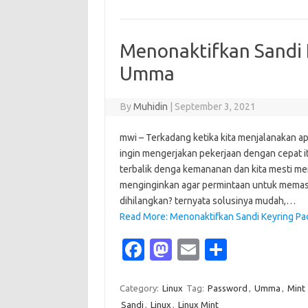
b
o
e
o
d
Menonaktifkan Sandi 
o
o
Umma
k
n
By
Muhidin
|
September 3, 2021
mwi – Terkadang ketika kita menjalanakan a
ingin mengerjakan pekerjaan dengan cepat 
terbalik denga kemananan dan kita mesti mem
menginginkan agar permintaan untuk memasu
dihilangkan? ternyata solusinya mudah,…
Read More: Menonaktifkan Sandi Keyring Pa
Fa
M
E
S
c
as
m
h
e
t
ail
ar
Category:
Linux
Tag:
Password
,
Umma
,
Mint 
Sandi
,
Linux
,
Linux Mint