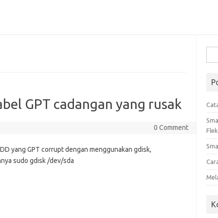
Cari
untu
P
abel GPT cadangan yang rusak
Cat
Sma
0 Comment
Flek
Sma
HDD yang GPT corrupt dengan menggunakan gdisk,
hnya sudo gdisk /dev/sda
Car
Mel
K