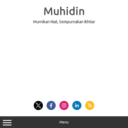
Skip
to
Muhidin
content
Murnikan Niat, Sempurnakan Ikhtiar
Menu