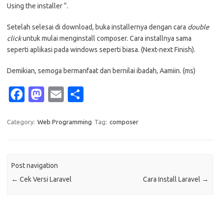
Using the installer “.
Setelah selesai di download, buka installernya dengan cara
double
click
untuk mulai menginstall composer. Cara installnya sama
seperti aplikasi pada windows seperti biasa. (Next-next Finish).
Demikian, semoga bermanfaat dan bernilai ibadah, Aamiin. (ms)
Fa
M
E
S
c
as
m
h
e
t
ail
ar
Category:
Web Programming
Tag:
composer
b
o
e
o
d
Post navigation
o
o
←
Cek Versi Laravel
Cara Install Laravel
→
k
n